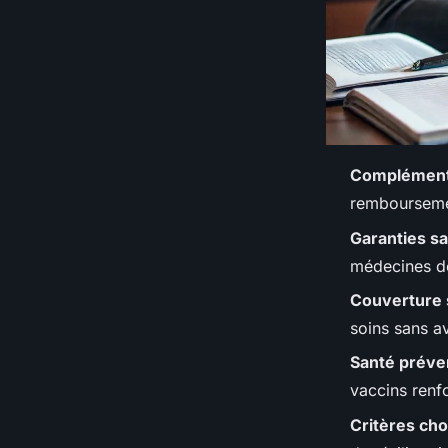
Complémenta
remboursemen
Garanties s
médecines do
Couverture 
soins sans a
Santé préve
vaccins renfo
Critères cho