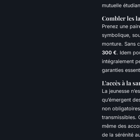
mutuelle étudian
Combler les l
Prenez une paire
symbolique, so
monture. Sans c
300 €
. Idem pou
intégralement pe
garanties essent
L'accès à la s
La jeunesse n’es
qu’émergent des
non obligatoire
transmissibles. 
même des accomp
de la sérénité a