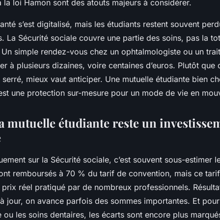
ia la loi Hamon sont des atouts majeurs à considérer.
nté s’est digitalisé, mais les étudiants restent souvent per
La Sécurité sociale couvre une partie des soins, pas la total
e. Un simple rendez-vous chez un ophtalmologiste ou un trai
ler à plusieurs dizaines, voire centaines d’euros. Plutôt que
serré, mieux vaut anticiper. Une mutuelle étudiante bien cho
est une protection sur-mesure pour un mode de vie en mou
a mutuelle étudiante reste un investisse
e
ement sur la Sécurité sociale, c’est souvent sous-estimer le
sont remboursés à 70 % du tarif de convention, mais ce tari
 prix réel pratiqué par de nombreux professionnels. Résult
e à jour, on avance parfois des sommes importantes. Et pou
ou les soins dentaires, les écarts sont encore plus marqués