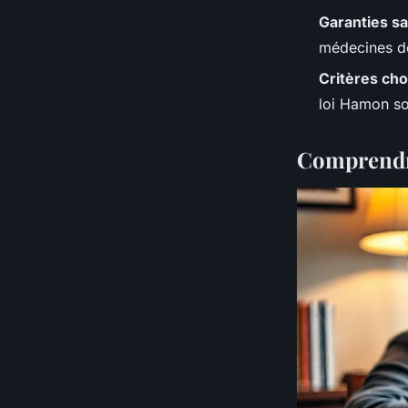
Garanties s
médecines do
Critères cho
loi Hamon son
Comprendre