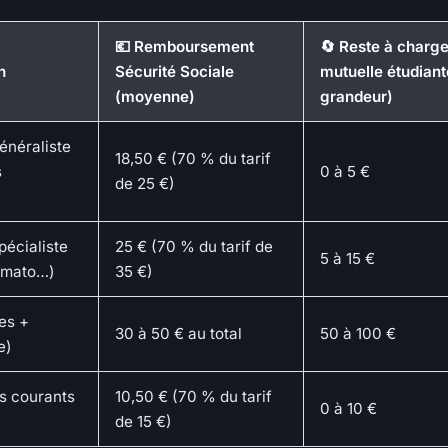
💶 Remboursement
🔄 Reste à charg
n
Sécurité Sociale
mutuelle étudiant
(moyenne)
grandeur)
énéraliste
18,50 € (70 % du tarif
s
0 à 5 €
de 25 €)
pécialiste
25 € (70 % du tarif de
5 à 15 €
rmato…)
35 €)
es +
30 à 50 € au total
50 à 100 €
e)
s courants
10,50 € (70 % du tarif
0 à 10 €
de 15 €)