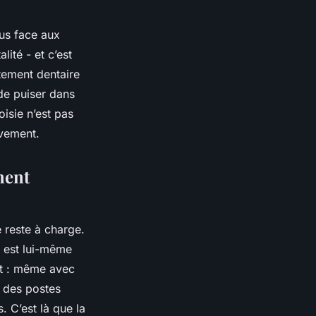
dus face aux
ité - et c’est
tement dentaire
 de puiser dans
isie n’est pas
vement.
ment
 reste à charge.
f est lui-même
at : même avec
r des postes
. C’est là que la