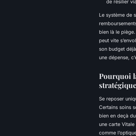
de résilier v
Le système de sa
remboursements. 
bien là le pièg
peut vite s’envo
son budget déjà 
une dépense, c’
Pourquoi l
stratégiqu
Se reposer uniqu
Certains soins 
bien en deçà du
une carte Vital
comme l’optique 