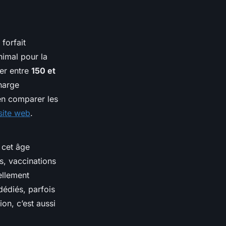
forfait
nimal pour la
er entre
150 et
charge
ien comparer les
site web
.
 cet âge
s, vaccinations
ellement
dédiés, parfois
n, c’est aussi