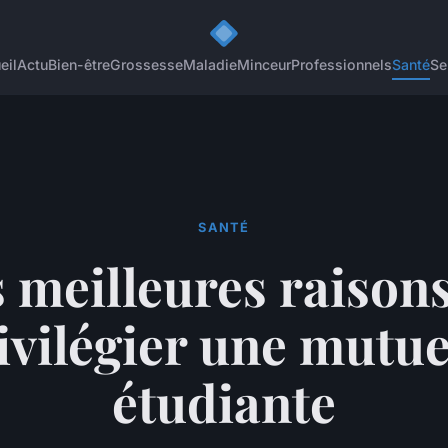
eil
Actu
Bien-être
Grossesse
Maladie
Minceur
Professionnels
Santé
Se
SANTÉ
 meilleures raison
ivilégier une mutue
étudiante