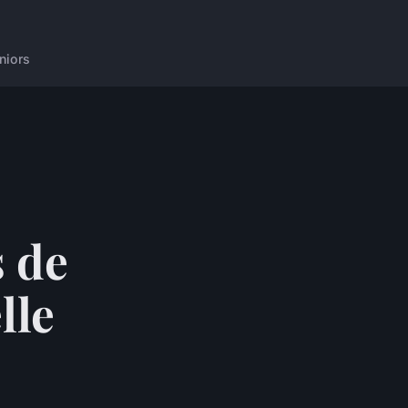
niors
s de
lle