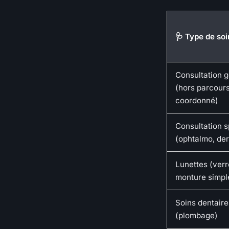
🩺 Type de soi
Consultation g
(hors parcour
coordonné)
Consultation s
(ophtalmo, de
Lunettes (verr
monture simpl
Soins dentaire
(plombage)