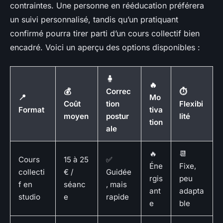
contraintes. Une personne en rééducation préférera
un suivi personnalisé, tandis qu’un pratiquant
confirmé pourra tirer parti d’un cours collectif bien
encadré. Voici un aperçu des options disponibles :
🧍
🔥
💰
Correc
⏱️
📍
Mo
Coût
tion
Flexibi
Format
tiva
moyen
postur
lité
tion
ale
🔥
📆
Cours
15 à 25
✅
Éne
Fixe,
collecti
€ /
Guidée
rgis
peu
f en
séanc
, mais
ant
adapta
studio
e
rapide
e
ble