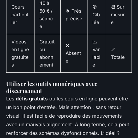
40 à
Cours
🎯
📆 Sur
60 € /
🌟 Très
particul
Cib
mesur
séanc
précise
ier
lée
e
e
Vidéos
Gratuit
📉
❌
en ligne
ou
Var
✅
Absent
gratuite
abonn
iabl
Totale
e
s
ement
e
Utiliser les outils numériques avec
discernement
Les
défis gratuits
ou les cours en ligne peuvent être
un bon point d’entrée. Mais attention : sans retour
visuel, il est facile de reproduire des mouvements
avec un mauvais alignement. À long terme, cela peut
renforcer des schémas dysfonctionnels. L’idéal ?